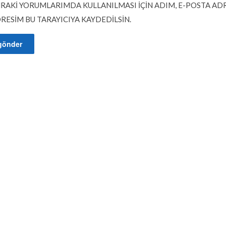
RAKI YORUMLARIMDA KULLANILMASI IÇIN ADIM, E-POSTA AD
DRESIM BU TARAYICIYA KAYDEDILSIN.