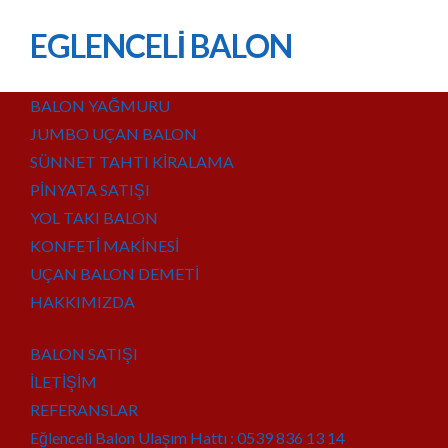
EGLENCELİ BALON
BALON YAĞMURU
JUMBO UÇAN BALON
SÜNNET TAHTI KİRALAMA
PİNYATA SATIŞI
YOL TAKI BALON
KONFETİ MAKİNESİ
UÇAN BALON DEMETİ
HAKKIMIZDA
BALON SATIŞI
İLETİŞİM
REFERANSLAR
Eğlenceli Balon Ulaşım Hattı : 0539 836 13 14