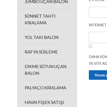
JUMBO UÇAN BALON
SÜNNET TAHTI
KİRALAMA
İNTERNET 
YOL TAKI BALON
RAFYA SÜSLEME
DAHA SON
VE SITE A
DİKME SÜTUN UÇAN
BALON
PALYAÇO KİRALAMA
HAVAİ FİŞEK SATIŞI