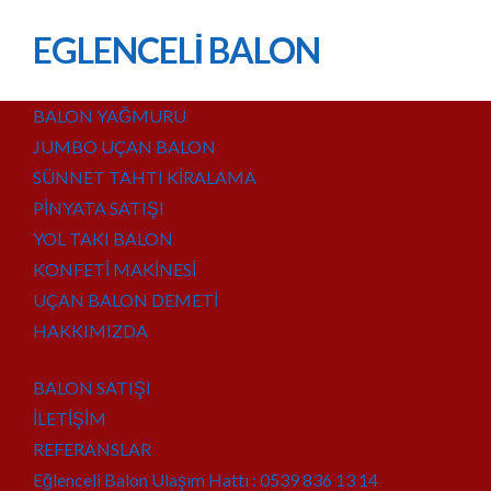
EGLENCELİ BALON
BALON YAĞMURU
JUMBO UÇAN BALON
SÜNNET TAHTI KİRALAMA
PİNYATA SATIŞI
YOL TAKI BALON
KONFETİ MAKİNESİ
UÇAN BALON DEMETİ
HAKKIMIZDA
BALON SATIŞI
İLETİŞİM
REFERANSLAR
Eğlenceli Balon Ulaşım Hattı : 0539 836 13 14