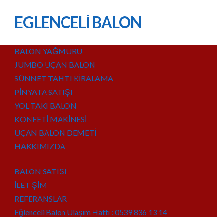
EGLENCELİ BALON
BALON YAĞMURU
JUMBO UÇAN BALON
SÜNNET TAHTI KİRALAMA
PİNYATA SATIŞI
YOL TAKI BALON
KONFETİ MAKİNESİ
UÇAN BALON DEMETİ
HAKKIMIZDA
BALON SATIŞI
İLETİŞİM
REFERANSLAR
Eğlenceli Balon Ulaşım Hattı : 0539 836 13 14