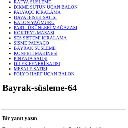
RAFYA SÜSLEME
DİKME SÜTUN UÇAN BALON
PALYAÇO KİRALAMA
HAVAİ FİŞEK SATIŞI
BALON YAĞMURU
PARTİ ÜRÜNLERİ MAĞAZASI
KOKTEYL MASASI
SES SİSTEMİ KİRALAMA
ŞİŞME PALYAÇO
BAYRAK SÜSLEME
KONFETİ MAKİNESİ
PİNYATA SATIŞI
DİLEK FENERİ SATIŞI
MEŞALE SATIŞI
FOLYO HARF UÇAN BALON
Bayrak-süsleme-64
Bir yanıt yazın