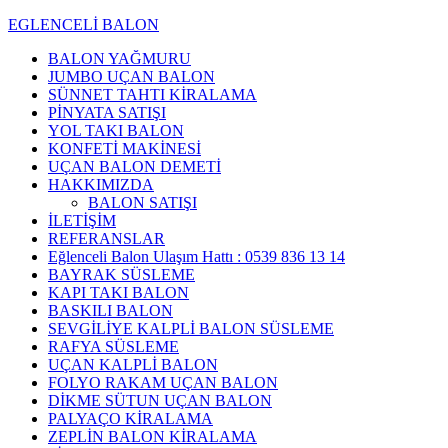
EGLENCELİ BALON
BALON YAĞMURU
JUMBO UÇAN BALON
SÜNNET TAHTI KİRALAMA
PİNYATA SATIŞI
YOL TAKI BALON
KONFETİ MAKİNESİ
UÇAN BALON DEMETİ
HAKKIMIZDA
BALON SATIŞI
İLETİŞİM
REFERANSLAR
Eğlenceli Balon Ulaşım Hattı : 0539 836 13 14
BAYRAK SÜSLEME
KAPI TAKI BALON
BASKILI BALON
SEVGİLİYE KALPLİ BALON SÜSLEME
RAFYA SÜSLEME
UÇAN KALPLİ BALON
FOLYO RAKAM UÇAN BALON
DİKME SÜTUN UÇAN BALON
PALYAÇO KİRALAMA
ZEPLİN BALON KİRALAMA