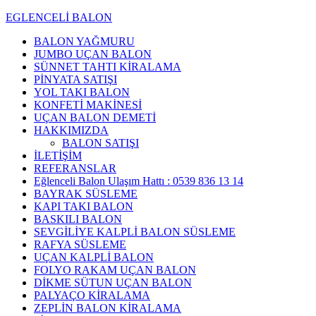
EGLENCELİ BALON
BALON YAĞMURU
JUMBO UÇAN BALON
SÜNNET TAHTI KİRALAMA
PİNYATA SATIŞI
YOL TAKI BALON
KONFETİ MAKİNESİ
UÇAN BALON DEMETİ
HAKKIMIZDA
BALON SATIŞI
İLETİŞİM
REFERANSLAR
Eğlenceli Balon Ulaşım Hattı : 0539 836 13 14
BAYRAK SÜSLEME
KAPI TAKI BALON
BASKILI BALON
SEVGİLİYE KALPLİ BALON SÜSLEME
RAFYA SÜSLEME
UÇAN KALPLİ BALON
FOLYO RAKAM UÇAN BALON
DİKME SÜTUN UÇAN BALON
PALYAÇO KİRALAMA
ZEPLİN BALON KİRALAMA