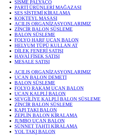
ŞİŞME PALYAÇO
PARTİ ÜRÜNLERİ MAĞAZASI
SES SİSTEMİ KİRALAMA
KOKTEYL MASASI
AÇILIŞ ORGANİZASYONLARIMIZ
ZİNCİR BALON SÜSLEME
BALON SÜSLEME
FOLYO HARF UÇAN BALON
HELYUM TÜPÜ KULLAN AT
DİLEK FENERİ SATIŞI
HAVAİ FİŞEK SATIŞI
MEŞALE SATIŞI
AÇILIŞ ORGANİZASYONLARIMIZ
UÇAN BALON DEMETİ
BALON SÜSLEME
FOLYO RAKAM UÇAN BALON
UÇAN KALPLİ BALON
SEVGİLİYE KALPLİ BALON SÜSLEME
ZİNCİR BALON SÜSLEME
KAPI TAKI BALON
ZEPLİN BALON KİRALAMA
JUMBO UÇAN BALON
SÜNNET TAHTI KİRALAMA
YOL TAKI BALON