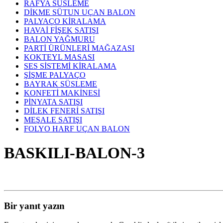
RAFYA SÜSLEME
DİKME SÜTUN UÇAN BALON
PALYAÇO KİRALAMA
HAVAİ FİŞEK SATIŞI
BALON YAĞMURU
PARTİ ÜRÜNLERİ MAĞAZASI
KOKTEYL MASASI
SES SİSTEMİ KİRALAMA
ŞİŞME PALYAÇO
BAYRAK SÜSLEME
KONFETİ MAKİNESİ
PİNYATA SATIŞI
DİLEK FENERİ SATIŞI
MEŞALE SATIŞI
FOLYO HARF UÇAN BALON
BASKILI-BALON-3
Bir yanıt yazın