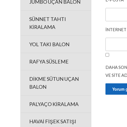
JUMBO UÇAN BALON
SÜNNET TAHTI
KİRALAMA
İNTERNET 
YOL TAKI BALON
RAFYA SÜSLEME
DAHA SON
VE SITE A
DİKME SÜTUN UÇAN
BALON
PALYAÇO KİRALAMA
HAVAİ FİŞEK SATIŞI