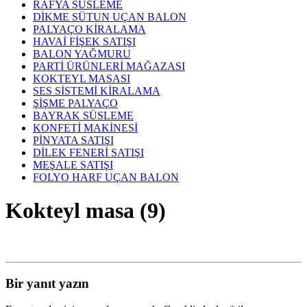
RAFYA SÜSLEME
DİKME SÜTUN UÇAN BALON
PALYAÇO KİRALAMA
HAVAİ FİŞEK SATIŞI
BALON YAĞMURU
PARTİ ÜRÜNLERİ MAĞAZASI
KOKTEYL MASASI
SES SİSTEMİ KİRALAMA
ŞİŞME PALYAÇO
BAYRAK SÜSLEME
KONFETİ MAKİNESİ
PİNYATA SATIŞI
DİLEK FENERİ SATIŞI
MEŞALE SATIŞI
FOLYO HARF UÇAN BALON
Kokteyl masa (9)
Bir yanıt yazın