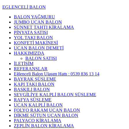
EGLENCELİ BALON
BALON YAĞMURU
JUMBO UÇAN BALON
SÜNNET TAHTI KİRALAMA
PİNYATA SATIŞI
YOL TAKI BALON
KONFETİ MAKİNESİ
UÇAN BALON DEMETİ
HAKKIMIZDA
BALON SATIŞI
İLETİŞİM
REFERANSLAR
Eğlenceli Balon Ulaşım Hattı : 0539 836 13 14
BAYRAK SÜSLEME
KAPI TAKI BALON
BASKILI BALON
SEVGİLİYE KALPLİ BALON SÜSLEME
RAFYA SÜSLEME
UÇAN KALPLİ BALON
FOLYO RAKAM UÇAN BALON
DİKME SÜTUN UÇAN BALON
PALYAÇO KİRALAMA
ZEPLİN BALON KİRALAMA