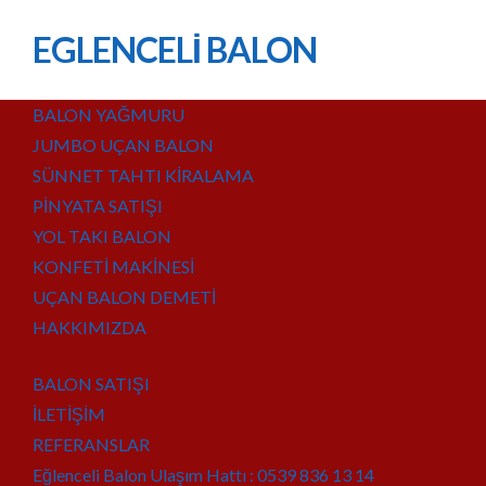
EGLENCELİ BALON
BALON YAĞMURU
JUMBO UÇAN BALON
SÜNNET TAHTI KİRALAMA
PİNYATA SATIŞI
YOL TAKI BALON
KONFETİ MAKİNESİ
UÇAN BALON DEMETİ
HAKKIMIZDA
BALON SATIŞI
İLETİŞİM
REFERANSLAR
Eğlenceli Balon Ulaşım Hattı : 0539 836 13 14